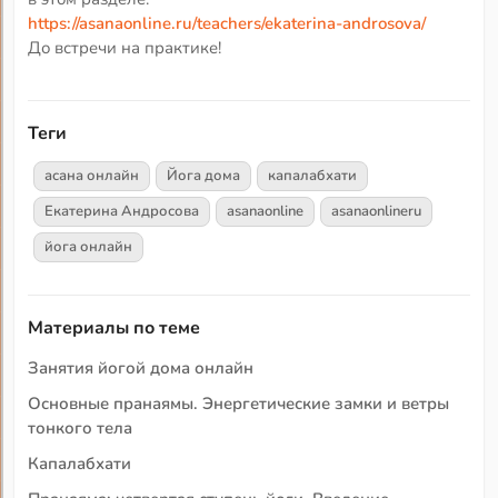
https://asanaonline.ru/teachers/ekaterina-androsova/
До встречи на практике!
Теги
асана онлайн
Йога дома
капалабхати
Екатерина Андросова
asanaonline
asanaonlineru
йога онлайн
Материалы по теме
Занятия йогой дома онлайн
Основные пранаямы. Энергетические замки и ветры
тонкого тела
Капалабхати