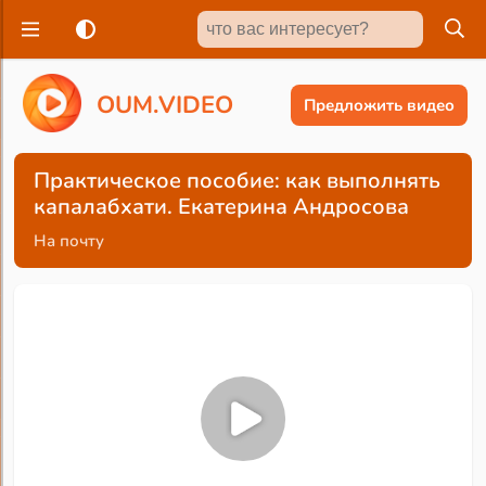
O
U
M
.
V
I
D
E
O
Предложить видео
Практическое пособие: как выполнять
капалабхати. Екатерина Андросова
На почту