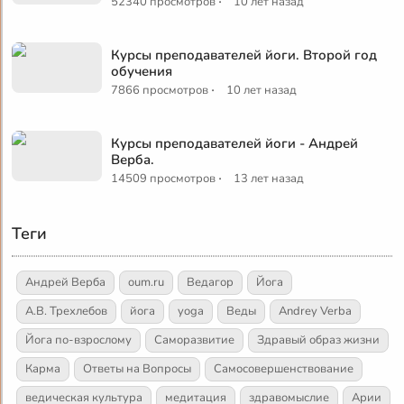
·
52340 просмотров
10 лет назад
Курсы преподавателей йоги. Второй год
обучения
·
7866 просмотров
10 лет назад
Курсы преподавателей йоги - Андрей
Верба.
·
14509 просмотров
13 лет назад
Теги
Андрей Верба
oum.ru
Ведагор
Йога
А.В. Трехлебов
йога
yoga
Веды
Andrey Verba
Йога по-взрослому
Саморазвитие
Здравый образ жизни
Карма
Ответы на Вопросы
Самосовершенствование
ведическая культура
медитация
здравомыслие
Арии