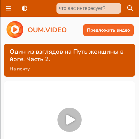
O
U
M
.
V
I
D
E
O
Предложить видео
Один из взглядов на Путь женщины в
йоге. Часть 2.
На почту