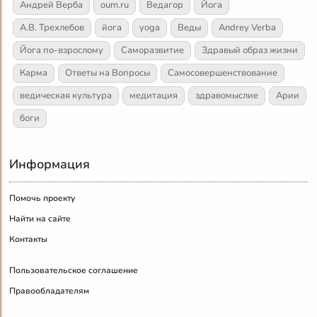
Андрей Верба
oum.ru
Ведагор
Йога
А.В. Трехлебов
йога
yoga
Веды
Andrey Verba
Йога по-взрослому
Саморазвитие
Здравый образ жизни
Карма
Ответы на Вопросы
Самосовершенствование
ведическая культура
медитация
здравомыслие
Арии
боги
Информация
Помочь проекту
Найти на сайте
Контакты
Пользовательское соглашение
Правообладателям