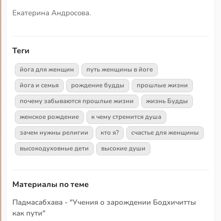
Екатерина Андросова.
Теги
йога для женщин
путь женщины в йоге
йога и семья
рождение будды
прошлые жизни
почему забываются прошлые жизни
жизнь Будды
женское рождение
к чему стремится душа
зачем нужны религии
кто я?
счастье для женщины
высокодуховные дети
высокие души
Материалы по теме
Падмасабхава - "Учения о зарождении Бодхичитты
как пути"