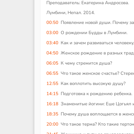
Преподаватель: Екатерина Андросова.
Лумбини, Непал. 2014.
00:50
Появление новой души. Почему з
03:00
О рождении Будды в Лумбини.
03:40
Как и зачем развиваться человеку,
04:50
Женское рождение в разных трад
06:05
К чему стремится душа?
06:55
Что такое женское счастье? Стере
12:55
Как воплотить высокую душу?
14:15
Подготовка к рождению ребенка.
16:18
Знаменитые йогини: Еше Цогьял 
18:35
Почему душа воплощается в женс
20:00
Что такое терма? Кто такие терто