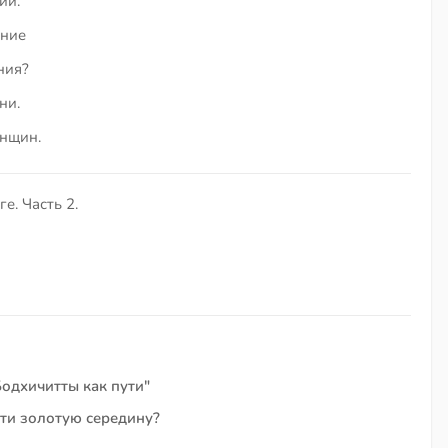
ии.
ение
ния?
ни.
нщин.
е. Часть 2.
одхичитты как пути"
йти золотую середину?