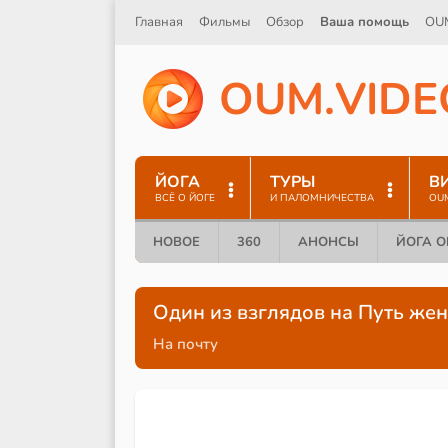
Главная
Фильмы
Обзор
Ваша помощь
OU
O
U
M
.
V
I
D
E
ЙОГА
ТУРЫ
В
ВСЁ О ЙОГЕ
И ПАЛОМНИЧЕСТВА
OU
НОВОЕ
360
АНОНСЫ
ЙОГА 
Один из взглядов на Путь жен
На почту