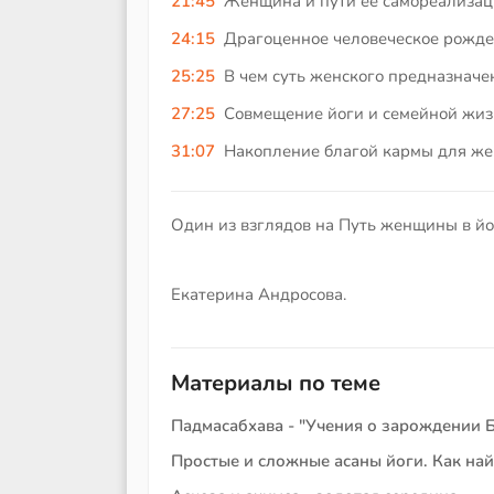
21:45
Женщина и пути ее самореализац
24:15
Драгоценное человеческое рожд
25:25
В чем суть женского предназначе
27:25
Совмещение йоги и семейной жиз
31:07
Накопление благой кармы для же
Один из взглядов на Путь женщины в йог
Екатерина Андросова.
Материалы по теме
Падмасабхава - "Учения о зарождении Б
Простые и сложные асаны йоги. Как на