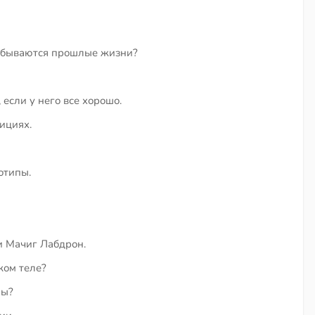
абываются прошлые жизни?
 если у него все хорошо.
ициях.
отипы.
и Мачиг Лабдрон.
ком теле?
ны?