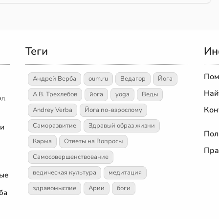
Теги
Ин
Пом
Андрей Верба
oum.ru
Ведагор
Йога
Най
А.В. Трехлебов
йога
yoga
Веды
ад
Кон
Andrey Verba
Йога по-взрослому
Саморазвитие
Здравый образ жизни
 и
Пол
Карма
Ответы на Вопросы
Пра
Самосовершенствование
ведическая культура
медитация
ные
здравомыслие
Арии
боги
ба