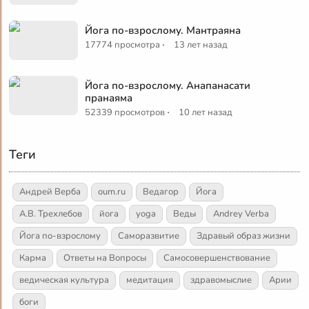
Йога по-взрослому. Мантраяна
·
17774 просмотра
13 лет назад
Йога по-взрослому. Анапанасати
пранаяма
·
52339 просмотров
10 лет назад
Теги
Андрей Верба
oum.ru
Ведагор
Йога
А.В. Трехлебов
йога
yoga
Веды
Andrey Verba
Йога по-взрослому
Саморазвитие
Здравый образ жизни
Карма
Ответы на Вопросы
Самосовершенствование
ведическая культура
медитация
здравомыслие
Арии
боги