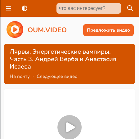
O
U
M
.
V
I
D
E
O
Предложить видео
Лярвы. Энергетические вампиры.
Часть 3. Андрей Верба и Анастасия
Исаева
На почту
·
Следующее видео