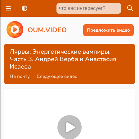
O
U
M
.
V
I
D
E
O
Предложить видео
Лярвы. Энергетические вампиры.
Часть 3. Андрей Верба и Анастасия
Исаева
На почту
·
Следующее видео