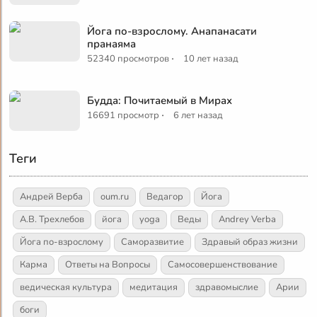
Йога по-взрослому. Анапанасати
пранаяма
·
52340 просмотров
10 лет назад
Будда: Почитаемый в Мирах
·
16691 просмотр
6 лет назад
Теги
Андрей Верба
oum.ru
Ведагор
Йога
А.В. Трехлебов
йога
yoga
Веды
Andrey Verba
Йога по-взрослому
Саморазвитие
Здравый образ жизни
Карма
Ответы на Вопросы
Самосовершенствование
ведическая культура
медитация
здравомыслие
Арии
боги