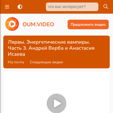
O
U
M
.
V
I
D
E
O
Предложить видео
Лярвы. Энергетические вампиры.
Часть 3. Андрей Верба и Анастасия
Исаева
На почту
·
Следующее видео