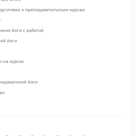
одготовке к преподавательским курсам
и
ание йоги с работой
лей йоги
 на курсах
подавателей йоги
цы