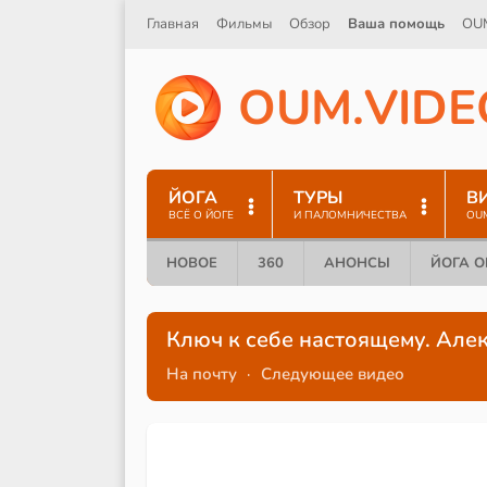
Главная
Фильмы
Обзор
Ваша помощь
OU
O
U
M
.
V
I
D
E
ЙОГА
ТУРЫ
В
ВСЁ О ЙОГЕ
И ПАЛОМНИЧЕСТВА
OU
НОВОЕ
360
АНОНСЫ
ЙОГА 
Ключ к себе настоящему. Але
На почту
·
Следующее видео