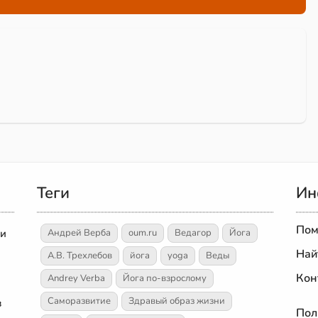
Теги
Ин
Пом
 и
Андрей Верба
oum.ru
Ведагор
Йога
Най
А.В. Трехлебов
йога
yoga
Веды
Кон
Andrey Verba
Йога по-взрослому
Саморазвитие
Здравый образ жизни
в
Пол