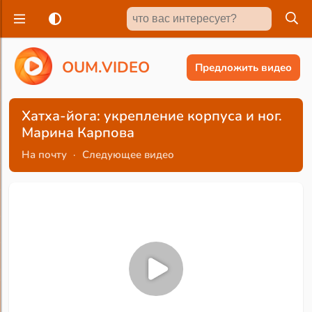
O
U
M
.
V
I
D
E
O
Предложить видео
Хатха-йога: укрепление корпуса и ног.
Марина Карпова
На почту
·
Следующее видео