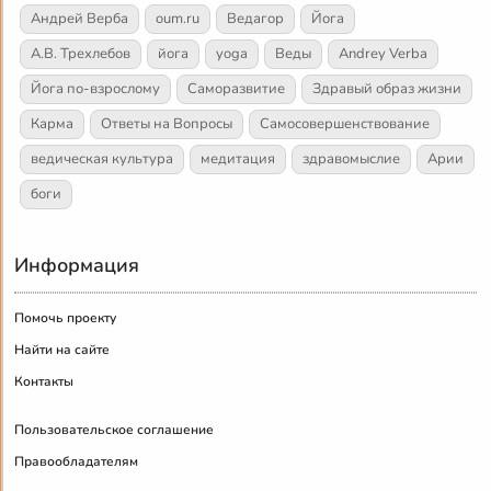
Андрей Верба
oum.ru
Ведагор
Йога
А.В. Трехлебов
йога
yoga
Веды
Andrey Verba
Йога по-взрослому
Саморазвитие
Здравый образ жизни
Карма
Ответы на Вопросы
Самосовершенствование
ведическая культура
медитация
здравомыслие
Арии
боги
Информация
Помочь проекту
Найти на сайте
Контакты
Пользовательское соглашение
Правообладателям