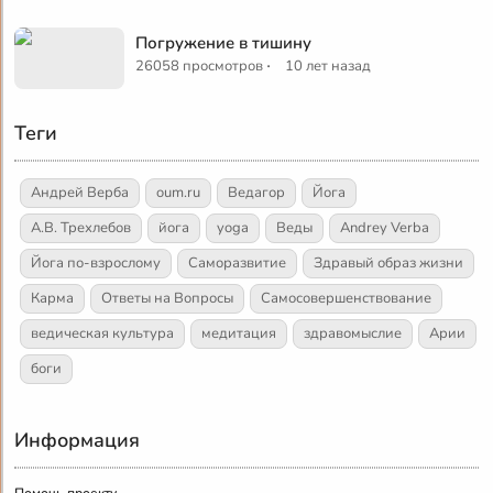
Погружение в тишину
·
26058 просмотров
10 лет назад
Теги
Андрей Верба
oum.ru
Ведагор
Йога
А.В. Трехлебов
йога
yoga
Веды
Andrey Verba
Йога по-взрослому
Саморазвитие
Здравый образ жизни
Карма
Ответы на Вопросы
Самосовершенствование
ведическая культура
медитация
здравомыслие
Арии
боги
Информация
Помочь проекту