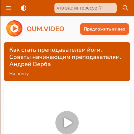
O
U
M
.
V
I
D
E
O
Предложить видео
Как стать преподавателем йоги.
Советы начинающим преподавателям.
Андрей Верба
На почту