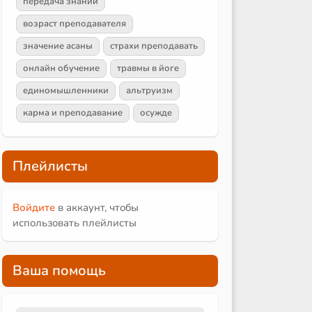
передача знаний
возраст преподавателя
значение асаны
страхи преподавать
онлайн обучение
травмы в йоге
единомышленники
альтруизм
карма и преподавание
осужде
Плейлисты
Войдите
в аккаунт, чтобы
использовать плейлисты
Ваша помощь