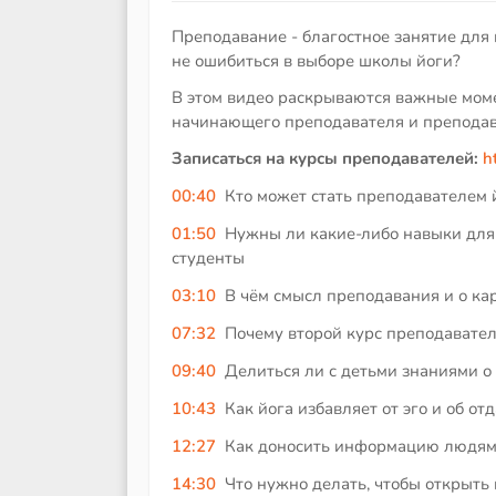
Преподавание - благостное занятие для 
не ошибиться в выборе школы йоги?
В этом видео раскрываются важные моме
начинающего преподавателя и преподав
Записаться на курсы преподавателей:
h
00:40
Кто может стать преподавателем 
01:50
Нужны ли какие-либо навыки для 
студенты
03:10
В чём смысл преподавания и о ка
07:32
Почему второй курс преподавате
09:40
Делиться ли с детьми знаниями о
10:43
Как йога избавляет от эго и об о
12:27
Как доносить информацию людям
14:30
Что нужно делать, чтобы открыть 