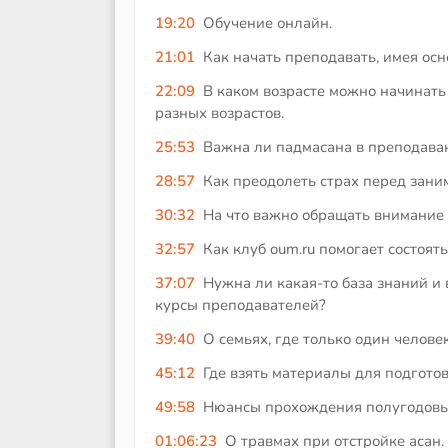
19:20
Обучение онлайн.
21:01
Как начать преподавать, имея ос
22:09
В каком возрасте можно начинат
разных возрастов.
25:53
Важна ли падмасана в преподава
28:57
Как преодолеть страх перед за
30:32
На что важно обращать внимание
32:57
Как клуб oum.ru помогает состоя
37:07
Нужна ли какая-то база знаний и 
курсы преподавателей?
39:40
О семьях, где только один челове
45:12
Где взять материалы для подгото
49:58
Нюансы прохождения полугодовых
01:06:23
О травмах при отстройке асан.