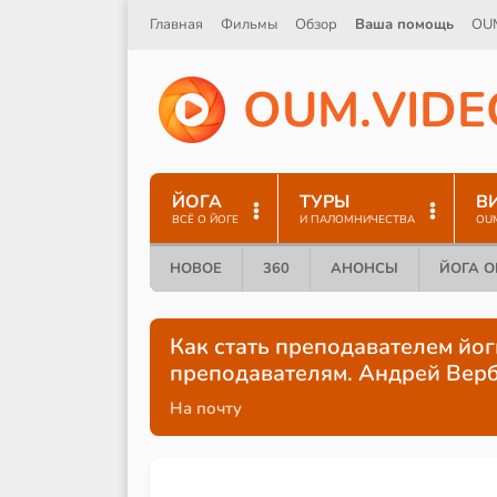
Главная
Фильмы
Обзор
Ваша помощь
OU
O
U
M
.
V
I
D
E
ЙОГА
ТУРЫ
В
ВСЁ О ЙОГЕ
И ПАЛОМНИЧЕСТВА
OU
НОВОЕ
360
АНОНСЫ
ЙОГА 
Как стать преподавателем йо
преподавателям. Андрей Вер
На почту