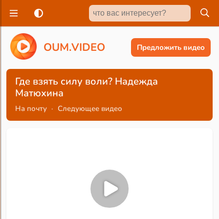
O
U
M
.
V
I
D
E
O
Предложить видео
Где взять силу воли? Надежда
Матюхина
На почту
·
Следующее видео