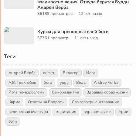
взаимоотношения. Откуда берутся Будды.
Андрей Верба
·
36189 просмотров
12 лет назад
Курсы для преподавателей йоги
·
37761 просмотр
11 лет назад
Теги
Андрей Верба
oum.ru
Ведагор
Йога
А.В. Трехлебов
йога
yoga
Веды
Andrey Verba
Йога по-взрослому
Саморазвитие
Здравый образ жизни
Карма
Ответы на Вопросы
Самосовершенствование
ведическая культура
медитация
здравомыслие
Арии
боги