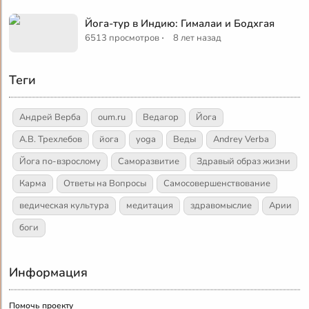
Йога-тур в Индию: Гималаи и Бодхгая
·
6513 просмотров
8 лет назад
Теги
Андрей Верба
oum.ru
Ведагор
Йога
А.В. Трехлебов
йога
yoga
Веды
Andrey Verba
Йога по-взрослому
Саморазвитие
Здравый образ жизни
Карма
Ответы на Вопросы
Самосовершенствование
ведическая культура
медитация
здравомыслие
Арии
боги
Информация
Помочь проекту