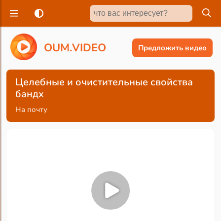
O
U
M
.
V
I
D
E
O
Предложить видео
Целебные и очистительные свойства
бандх
На почту