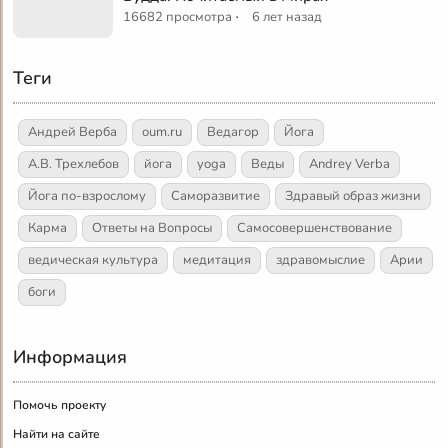
·
16682 просмотра
6 лет назад
Теги
Андрей Верба
oum.ru
Ведагор
Йога
А.В. Трехлебов
йога
yoga
Веды
Andrey Verba
Йога по-взрослому
Саморазвитие
Здравый образ жизни
Карма
Ответы на Вопросы
Самосовершенствование
ведическая культура
медитация
здравомыслие
Арии
боги
Информация
Помочь проекту
Найти на сайте