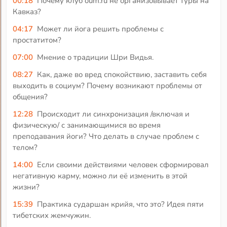
00:18
Почему клуб oum.ru не организовывает туры на
Кавказ?
04:17
Может ли йога решить проблемы с
простатитом?
07:00
Мнение о традиции Шри Видья.
08:27
Как, даже во вред спокойствию, заставить себя
выходить в социум? Почему возникают проблемы от
общения?
12:28
Происходит ли синхронизация /включая и
физическую/ с занимающимися во время
преподавания йоги? Что делать в случае проблем с
телом?
14:00
Если своими действиями человек сформировал
негативную карму, можно ли её изменить в этой
жизни?
15:39
Практика сударшан крийя, что это? Идея пяти
тибетских жемчужин.