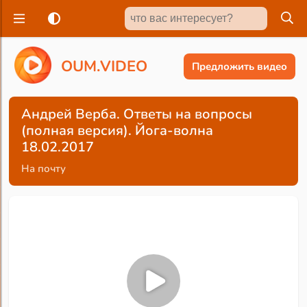
O
U
M
.
V
I
D
E
O
Предложить видео
Андрей Верба. Ответы на вопросы
(полная версия). Йога-волна
18.02.2017
На почту