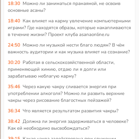
18:30
Можно ли заниматься пранаямой, не освоив
основные асаны?
18:40
Как влияет на карму увлечение компьютерными
играми? Где находятся образы, которые накапливаются
в течение жизни? Проект клуба asanaonline.ru
24:50
Можно ли музыкой нести благо людям? В чём
важность аудитории и как музыка влияет на сознание?
30:20
Работая в сельскохозяйственной области,
применяющей химию, отдаю ли я долги или
зарабатываю неблагую карму?
35:46
Через какую чакру сливается энергия при
употреблении алкоголя? Можно ли развить верхние
чакры через рисование благостных пейзажей?
36:34
Что является результатом развития чакры?
38:42
Должна ли энергия задерживаться в человеке?
Как ей необходимо высвобождаться?
39:15
Какая чакра задействована при служении