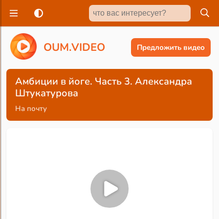
O
U
M
.
V
I
D
E
O
Предложить видео
Амбиции в йоге. Часть 3. Александра
Штукатурова
На почту