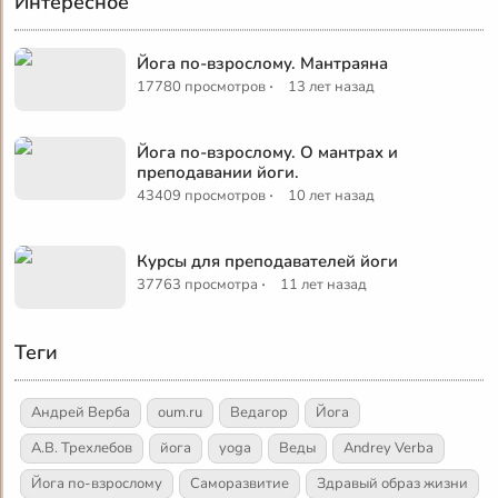
Интересное
Йога по-взрослому. Мантраяна
·
17780 просмотров
13 лет назад
Йога по-взрослому. О мантрах и
преподавании йоги.
·
43409 просмотров
10 лет назад
Курсы для преподавателей йоги
·
37763 просмотра
11 лет назад
Теги
Андрей Верба
oum.ru
Ведагор
Йога
А.В. Трехлебов
йога
yoga
Веды
Andrey Verba
Йога по-взрослому
Саморазвитие
Здравый образ жизни