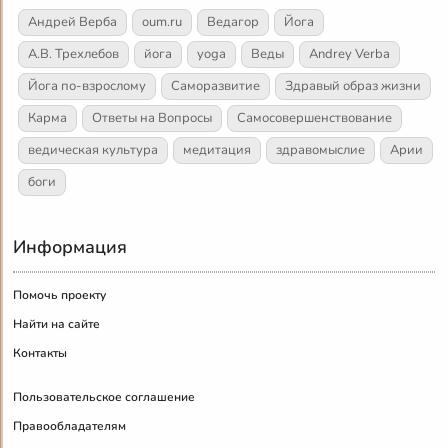
Андрей Верба
oum.ru
Ведагор
Йога
А.В. Трехлебов
йога
yoga
Веды
Andrey Verba
Йога по-взрослому
Саморазвитие
Здравый образ жизни
Карма
Ответы на Вопросы
Самосовершенствование
ведическая культура
медитация
здравомыслие
Арии
боги
Информация
Помочь проекту
Найти на сайте
Контакты
Пользовательское соглашение
Правообладателям