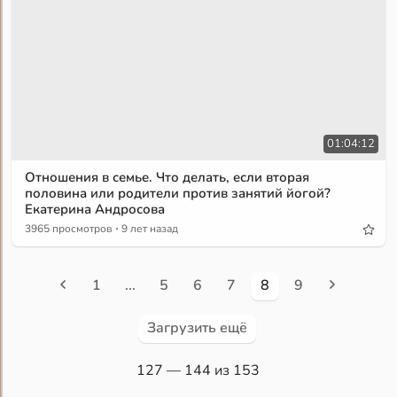
01:04:12
Отношения в семье. Что делать, если вторая
половина или родители против занятий йогой?
Екатерина Андросова
·
3965 просмотров
9 лет назад
1
...
5
6
7
8
9
Загрузить ещё
127
— 144 из 153