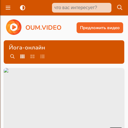
O
U
M
.
V
I
D
E
O
Предложить видео
Йога-онлайн