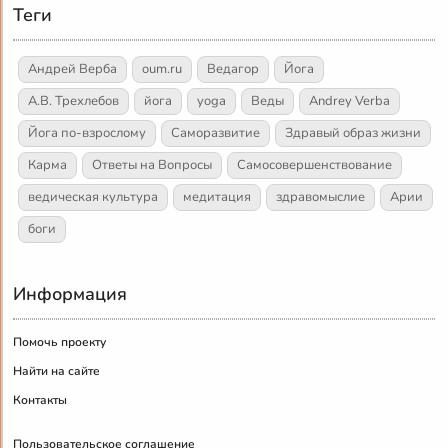
Теги
Андрей Верба
oum.ru
Ведагор
Йога
А.В. Трехлебов
йога
yoga
Веды
Andrey Verba
Йога по-взрослому
Саморазвитие
Здравый образ жизни
Карма
Ответы на Вопросы
Самосовершенствование
ведическая культура
медитация
здравомыслие
Арии
боги
Информация
Помочь проекту
Найти на сайте
Контакты
Пользовательское соглашение