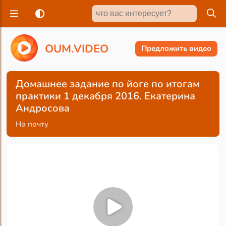
O
U
M
.
V
I
D
E
O
Предложить видео
Домашнее задание по йоге по итогам
практики 1 декабря 2016. Екатерина
Андросова
На почту