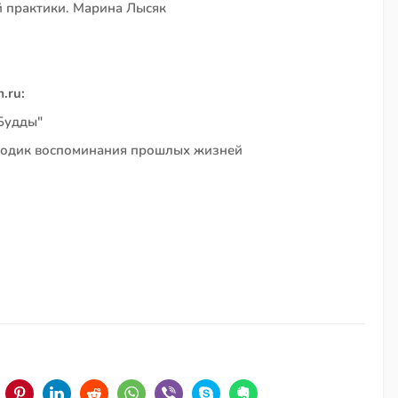
 практики. Марина Лысяк
.ru:
 Будды"
етодик воспоминания прошлых жизней