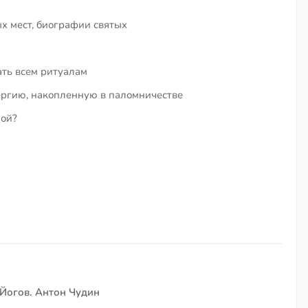
х мест, биографии святых
ать всем ритуалам
ергию, накопленную в паломничестве
пой?
 Йогов. Антон Чудин