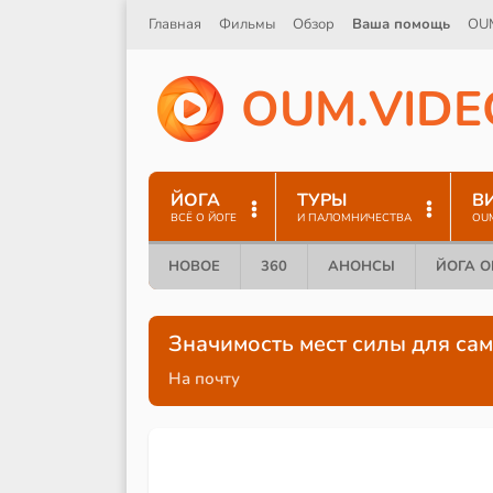
Главная
Фильмы
Обзор
Ваша помощь
OU
O
U
M
.
V
I
D
E
ЙОГА
ТУРЫ
В
ВСЁ О ЙОГЕ
И ПАЛОМНИЧЕСТВА
OU
НОВОЕ
360
АНОНСЫ
ЙОГА 
Значимость мест силы для са
На почту