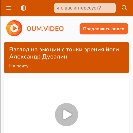
O
U
M
.
V
I
D
E
O
Предложить видео
Взгляд на эмоции с точки зрения йоги.
Александр Дувалин
На почту