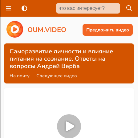
O
U
M
.
V
I
D
E
O
Предложить видео
Саморазвитие личности и влияние
питания на сознание. Ответы на
вопросы Андрей Верба
На почту
·
Следующее видео