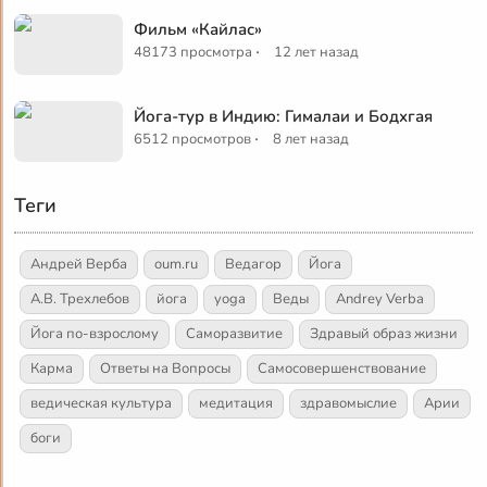
Фильм «Кайлас»
·
48173 просмотра
12 лет назад
Йога-тур в Индию: Гималаи и Бодхгая
·
6512 просмотров
8 лет назад
Теги
Андрей Верба
oum.ru
Ведагор
Йога
А.В. Трехлебов
йога
yoga
Веды
Andrey Verba
Йога по-взрослому
Саморазвитие
Здравый образ жизни
Карма
Ответы на Вопросы
Самосовершенствование
ведическая культура
медитация
здравомыслие
Арии
боги