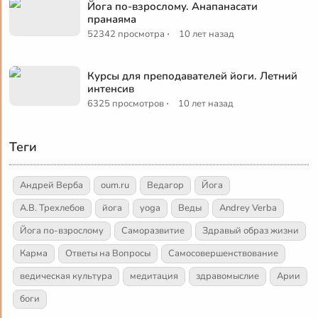
Йога по-взрослому. Анапанасати
пранаяма
·
52342 просмотра
10 лет назад
Курсы для преподавателей йоги. Летний
интенсив
·
6325 просмотров
10 лет назад
Теги
Андрей Верба
oum.ru
Ведагор
Йога
А.В. Трехлебов
йога
yoga
Веды
Andrey Verba
Йога по-взрослому
Саморазвитие
Здравый образ жизни
Карма
Ответы на Вопросы
Самосовершенствование
ведическая культура
медитация
здравомыслие
Арии
боги