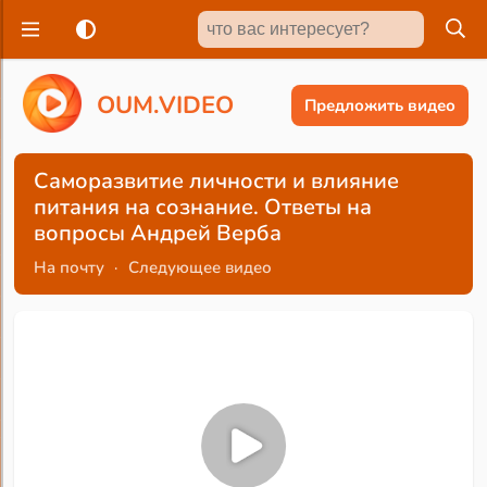
O
U
M
.
V
I
D
E
O
Предложить видео
Саморазвитие личности и влияние
питания на сознание. Ответы на
вопросы Андрей Верба
На почту
·
Следующее видео