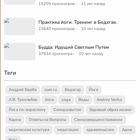
·
15205 просмотров
11 лет назад
Практика йоги. Тренинг в Бодхгае.
·
23640 просмотров
10 лет назад
Будда: Идущий Светлым Путем
·
37834 просмотра
10 лет назад
Теги
Андрей Верба
oum.ru
Ведагор
Йога
А.В. Трехлебов
йога
yoga
Веды
Andrey Verba
Йога по-взрослому
Саморазвитие
Здравый образ жизни
Карма
Ответы на Вопросы
Самосовершенствование
ведическая культура
медитация
здравомыслие
Арии
боги