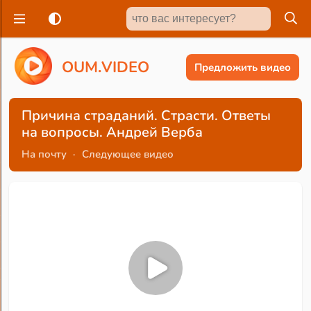
O
U
M
.
V
I
D
E
O
Предложить видео
Причина страданий. Страсти. Ответы
на вопросы. Андрей Верба
На почту
·
Следующее видео