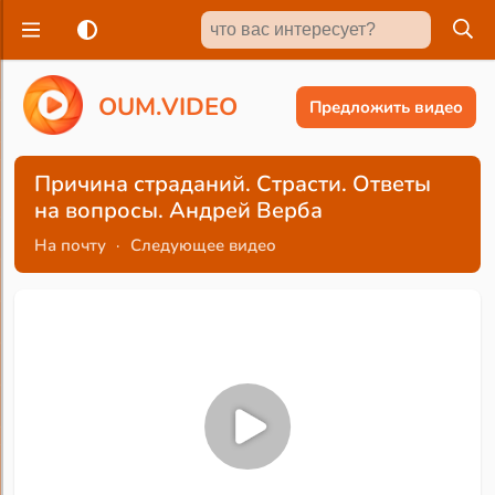
O
U
M
.
V
I
D
E
O
Предложить видео
Причина страданий. Страсти. Ответы
на вопросы. Андрей Верба
На почту
·
Следующее видео