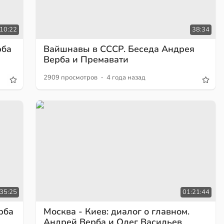
:10:22
38:34
рба
Вайшнавы в СССР. Беседа Андрея
Верба и Премавати
·
2909 просмотров
4 года назад
35:25
01:21:44
рба
Москва - Киев: диалог о главном.
Андрей Верба и Олег Васильев