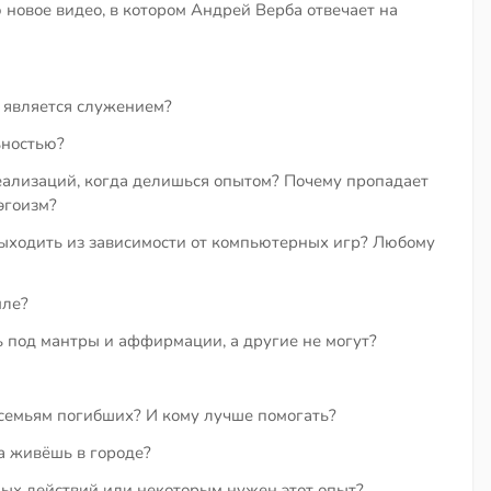
новое видео, в котором Андрей Верба отвечает на
 является служением?
ьностью?
еализаций, когда делишься опытом? Почему пропадает
эгоизм?
выходить из зависимости от компьютерных игр? Любому
мле?
 под мантры и аффирмации, а другие не могут?
семьям погибших? И кому лучше помогать?
а живёшь в городе?
ых действий или некоторым нужен этот опыт?