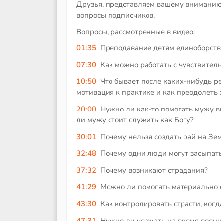
Друзья, представляем вашему вниманию 
вопросы подписчиков.
Вопросы, рассмотренные в видео:
01:35
Преподавание детям единоборств
07:30
Как можно работать с чувствител
10:50
Что бывает после каких-нибудь р
мотивация к практике и как преодолеть 
20:00
Нужно ли как-то помогать мужу 
ли мужу стоит служить как Богу?
30:01
Почему нельзя создать рай на Зе
32:48
Почему одни люди могут засыпать
37:32
Почему возникают страдания?
41:29
Можно ли помогать материально 
43:30
Как контролировать страсти, когд
47:31
Нужно ли уезжать на время военн