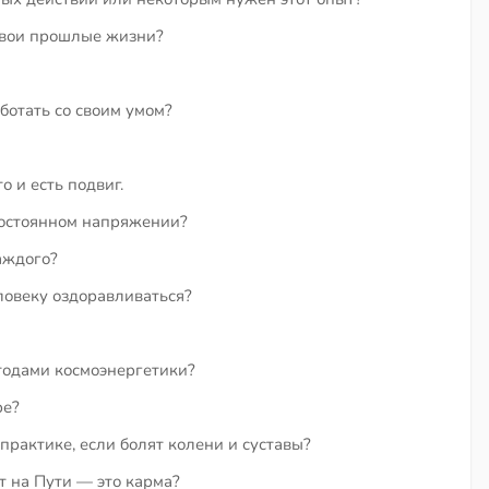
свои прошлые жизни?
ботать со своим умом?
 и есть подвиг.
постоянном напряжении?
аждого?
ловеку оздоравливаться?
тодами космоэнергетики?
ре?
 практике, если болят колени и суставы?
 на Пути — это карма?