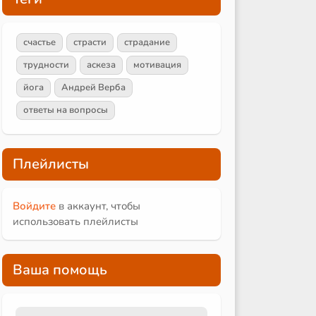
счастье
страсти
страдание
трудности
аскеза
мотивация
йога
Андрей Верба
ответы на вопросы
Плейлисты
Войдите
в аккаунт, чтобы
использовать плейлисты
Ваша помощь