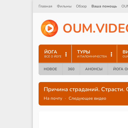
Главная
Фильмы
Обзор
Ваша помощь
OU
O
U
M
.
V
I
D
E
ЙОГА
ТУРЫ
В
ВСЁ О ЙОГЕ
И ПАЛОМНИЧЕСТВА
OU
НОВОЕ
360
АНОНСЫ
ЙОГА 
Причина страданий. Страсти.
На почту
·
Следующее видео