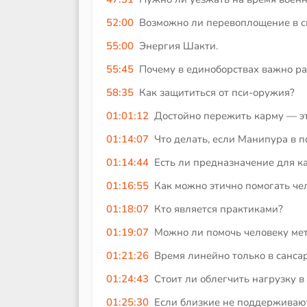
52:00
Возможно ли перевоплощение в 
55:00
Энергия Шакти.
55:45
Почему в единоборствах важно ра
58:35
Как защититься от пси-оружия?
01:01:12
Достойно пережить карму — это
01:14:07
Что делать, если Манипура в 
01:14:44
Есть ли предназначение для к
01:16:55
Как можно этично помогать че
01:18:07
Кто является практиками?
01:19:07
Можно ли помочь человеку ме
01:21:26
Время линейно только в санса
01:24:43
Стоит ли облегчить нагрузку в
01:25:30
Если близкие не поддерживают