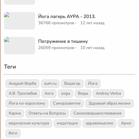
Йога лагерь АУРА - 2013.
·
36766 просмотров
12 лет назад
Погружение в тишину
·
26059 просмотров
10 лет назад
Теги
Андрей Верба
oum.ru
Ведагор
Йога
А.В. Трехлебов
йога
yoga
Веды
Andrey Verba
Йога по-взрослому
Саморазвитие
Здравый образ жизни
Карма
Ответы на Вопросы
Самосовершенствование
ведическая культура
медитация
здравомыслие
Арии
боги