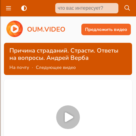
O
U
M
.
V
I
D
E
O
Предложить видео
Причина страданий. Страсти. Ответы
на вопросы. Андрей Верба
На почту
·
Следующее видео