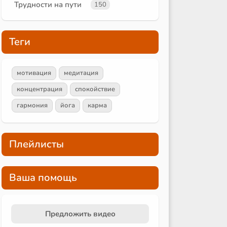
Трудности на пути
150
Теги
мотивация
медитация
концентрация
спокойствие
гармония
йога
карма
Плейлисты
Ваша помощь
Предложить видео