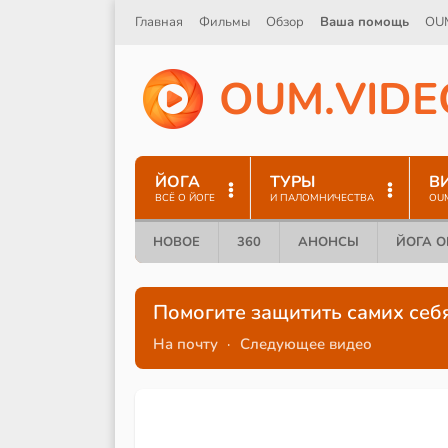
Главная
Фильмы
Обзор
Ваша помощь
OU
O
U
M
.
V
I
D
E
ЙОГА
ТУРЫ
В
ВСЁ О ЙОГЕ
И ПАЛОМНИЧЕСТВА
OU
НОВОЕ
360
АНОНСЫ
ЙОГА 
Помогите защитить самих себ
На почту
·
Следующее видео