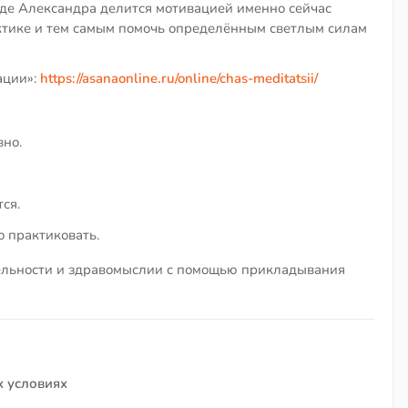
где Александра делится мотивацией именно сейчас
ктике и тем самым помочь определённым светлым силам
ации»:
https://asanaonline.ru/online/chas-meditatsii/
но.
ся.
 практиковать.
тельности и здравомыслии с помощью прикладывания
 условиях