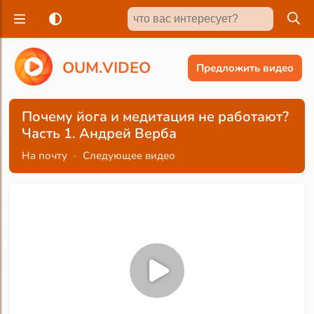
O
U
M
.
V
I
D
E
O
Предложить видео
Почему йога и медитация не работают?
Часть 1. Андрей Верба
На почту
·
Следующее видео