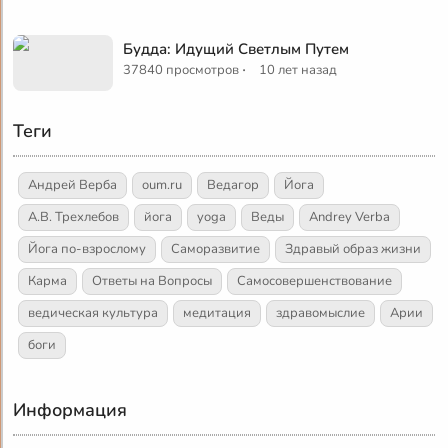
Будда: Идущий Светлым Путем
·
37840 просмотров
10 лет назад
Теги
Андрей Верба
oum.ru
Ведагор
Йога
А.В. Трехлебов
йога
yoga
Веды
Andrey Verba
Йога по-взрослому
Саморазвитие
Здравый образ жизни
Карма
Ответы на Вопросы
Самосовершенствование
ведическая культура
медитация
здравомыслие
Арии
боги
Информация