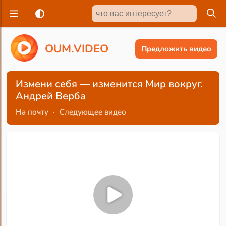
O
U
M
.
V
I
D
E
O
Предложить видео
Измени себя — изменится Мир вокруг.
Андрей Верба
На почту
·
Следующее видео