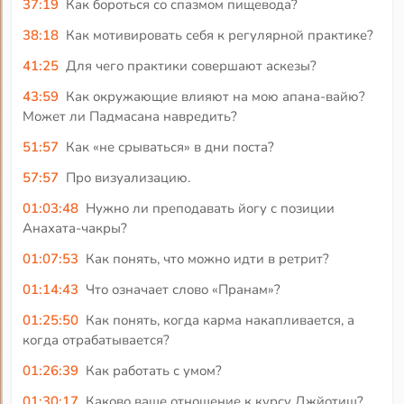
37:19
Как бороться со спазмом пищевода?
38:18
Как мотивировать себя к регулярной практике?
41:25
Для чего практики совершают аскезы?
43:59
Как окружающие влияют на мою апана-вайю?
Может ли Падмасана навредить?
51:57
Как «не срываться» в дни поста?
57:57
Про визуализацию.
01:03:48
Нужно ли преподавать йогу с позиции
Анахата-чакры?
01:07:53
Как понять, что можно идти в ретрит?
01:14:43
Что означает слово «Пранам»?
01:25:50
Как понять, когда карма накапливается, а
когда отрабатывается?
01:26:39
Как работать с умом?
01:30:17
Каково ваше отношение к курсу Джйотиш?