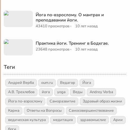
Йога по-взрослому. О мантрах и
преподавании йоги.
·
43410 просмотров
10 лет назад
Практика йоги. Тренинг в Бодхгае.
·
23648 просмотров
10 лет назад
Теги
Андрей Верба
oum.ru
Ведагор
Йога
А.В. Трехлебов
йога
yoga
Веды
Andrey Verba
Йога по-взрослому
Саморазвитие
Здравый образ жизни
Карма
Ответы на Вопросы
Самосовершенствование
ведическая культура
медитация
здравомыслие
Арии
боги