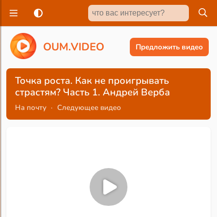
O
U
M
.
V
I
D
E
O
Предложить видео
Точка роста. Как не проигрывать
страстям? Часть 1. Андрей Верба
На почту
·
Следующее видео