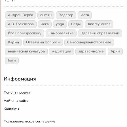
Андрей Верба
oum.ru
Ведагор
Йога
А.В. Трехлебов
йога
yoga
Веды
Andrey Verba
Йога по-взрослому
Саморазвитие
Здравый образ жизни
Карма
Ответы на Вопросы
Самосовершенствование
ведическая культура
медитация
здравомыслие
Арии
боги
Информация
Помочь проекту
Найти на сайте
Контакты
Пользовательское соглашение