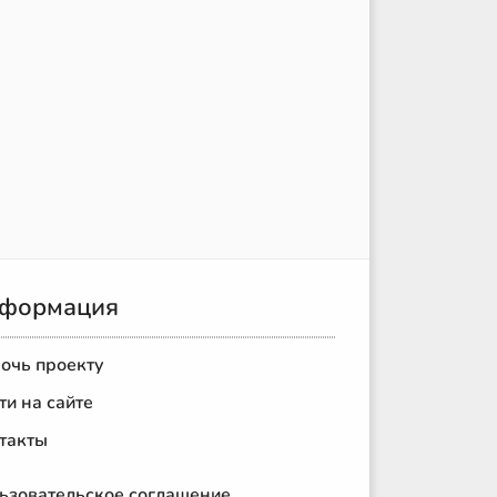
формация
очь проекту
ти на сайте
такты
ьзовательское соглашение