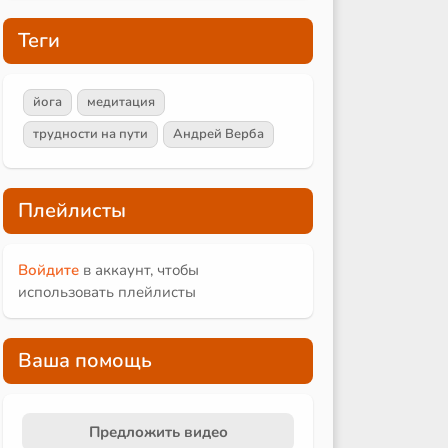
Теги
йога
медитация
трудности на пути
Андрей Верба
Плейлисты
Войдите
в аккаунт, чтобы
использовать плейлисты
Ваша помощь
Предложить видео