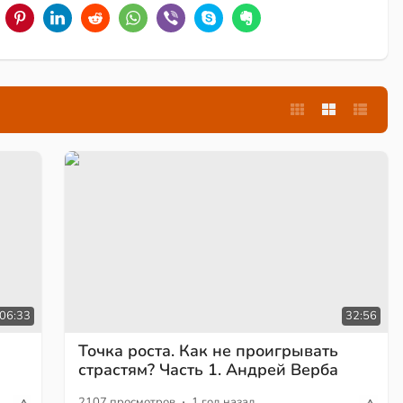
:06:33
32:56
Точка роста. Как не проигрывать
страстям? Часть 1. Андрей Верба
·
2107 просмотров
1 год назад