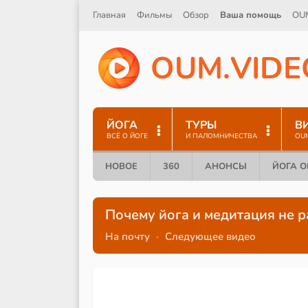
Главная
Фильмы
Обзор
Ваша помощь
OU
O
U
M
.
V
I
D
E
ЙОГА
ТУРЫ
В
ВСЁ О ЙОГЕ
И ПАЛОМНИЧЕСТВА
OU
НОВОЕ
360
АНОНСЫ
ЙОГА 
Почему йога и медитация не р
На почту
·
Следующее видео