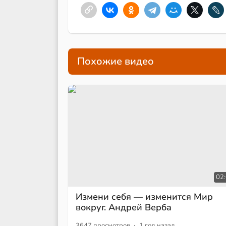
Похожие видео
02
Измени себя — изменится Мир
вокруг. Андрей Верба
·
3647 просмотров
1 год назад