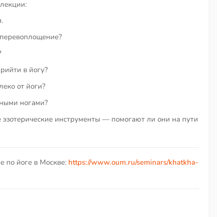
 лекции:
.
 перевоплощение?
?
рийти в йогу?
леко от йоги?
нными ногами?
е эзотерические инструменты — помогают ли они на пути
е по йоге в Москве:
https://www.oum.ru/seminars/khatkha-