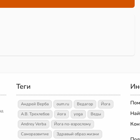
Теги
Ин
Пом
Андрей Верба
oum.ru
Ведагор
Йога
ад
Най
А.В. Трехлебов
йога
yoga
Веды
Кон
Andrey Verba
Йога по-взрослому
Саморазвитие
Здравый образ жизни
Пол