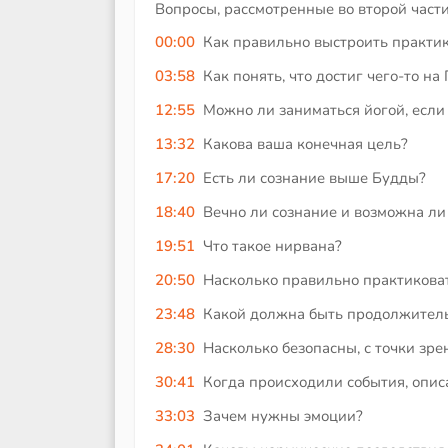
Вопросы, рассмотренные во второй части
00:00
Как правильно выстроить практику
03:58
Как понять, что достиг чего-то на
12:55
Можно ли заниматься йогой, если
13:32
Какова ваша конечная цель?
17:20
Есть ли сознание выше Будды?
18:40
Вечно ли сознание и возможна ли
19:51
Что такое нирвана?
20:50
Насколько правильно практикова
23:48
Какой должна быть продолжитель
28:30
Насколько безопасны, с точки зр
30:41
Когда происходили события, опи
33:03
Зачем нужны эмоции?