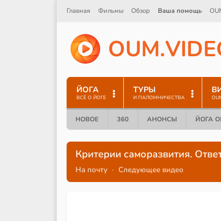
Главная
Фильмы
Обзор
Ваша помощь
OU
O
U
M
.
V
I
D
E
ЙОГА
ТУРЫ
В
ВСЁ О ЙОГЕ
И ПАЛОМНИЧЕСТВА
OU
НОВОЕ
360
АНОНСЫ
ЙОГА 
Критерии саморазвития. Ответ
На почту
·
Следующее видео