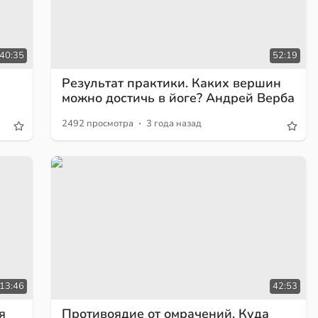
40:35
52:19
Результат практики. Каких вершин
можно достичь в йоге? Андрей Верба
·
2492 просмотра
3 года назад
:13:46
42:53
я
Противоядие от омрачений. Куда