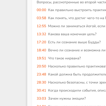
Вопросы, рассмотренные во второй части
00:00
Как правильно выстроить практику
03:58
Как понять, что достиг чего-то на
12:55
Можно ли заниматься йогой, если
13:32
Какова ваша конечная цель?
17:20
Есть ли сознание выше Будды?
18:40
Вечно ли сознание и возможна ли
19:51
Что такое нирвана?
20:50
Насколько правильно практикова
23:48
Какой должна быть продолжитель
28:30
Насколько безопасны, с точки зр
30:41
Когда происходили события, опи
33:03
Зачем нужны эмоции?