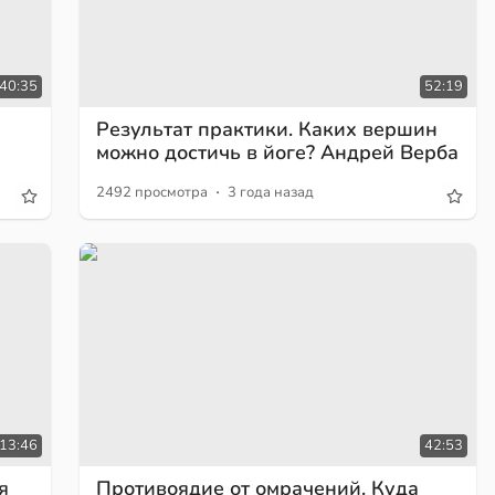
40:35
52:19
Результат практики. Каких вершин
можно достичь в йоге? Андрей Верба
·
2492 просмотра
3 года назад
:13:46
42:53
я
Противоядие от омрачений. Куда