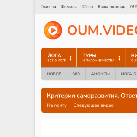
Главная
Фильмы
Обзор
Ваша помощь
OU
O
U
M
.
V
I
D
E
ЙОГА
ТУРЫ
В
ВСЁ О ЙОГЕ
И ПАЛОМНИЧЕСТВА
OU
НОВОЕ
360
АНОНСЫ
ЙОГА 
Критерии саморазвития. Ответ
На почту
·
Следующее видео