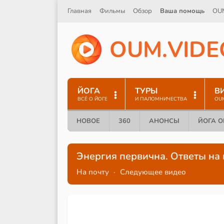
Главная
Фильмы
Обзор
Ваша помощь
OU
O
U
M
.
V
I
D
E
ЙОГА
ТУРЫ
В
ВСЁ О ЙОГЕ
И ПАЛОМНИЧЕСТВА
OU
НОВОЕ
360
АНОНСЫ
ЙОГА 
Энергия первична. Ответы на 
На почту
·
Следующее видео