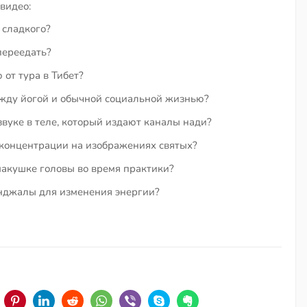
видео:
 сладкого?
переедать?
от тура в Тибет?
ежду йогой и обычной социальной жизнью?
звуке в теле, который издают каналы нади?
 концентрации на изображениях святых?
макушке головы во время практики?
нджалы для изменения энергии?