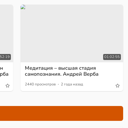
52:19
01:02:55
ин
Медитация – высшая стадия
ерба
самопознания. Андрей Верба
·
2440 просмотров
2 года назад