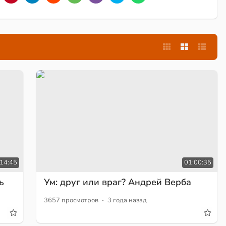
:14:45
01:00:35
ь
Ум: друг или враг? Андрей Верба
·
3657 просмотров
3 года назад