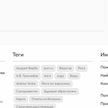
Теги
Ин
Пом
Андрей Верба
oum.ru
Ведагор
Йога
ова
Най
А.В. Трехлебов
йога
yoga
Веды
Кон
Andrey Verba
Йога по-взрослому
Саморазвитие
Здравый образ жизни
Пол
Карма
Ответы на Вопросы
ад
Пра
Самосовершенствование