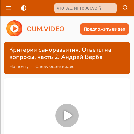
O
U
M
.
V
I
D
E
O
Предложить видео
Критерии саморазвития. Ответы на
вопросы, часть 2. Андрей Верба
На почту
·
Следующее видео