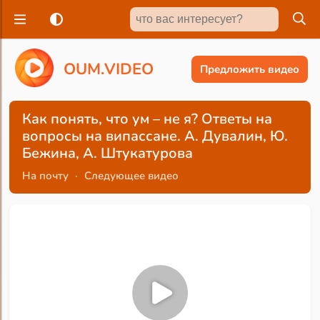
O
U
M
.
V
I
D
E
O
Предложить видео
Как понять, что ум – не я? Ответы на
вопросы на випассане. А. Дувалин, Ю.
Бежина, А. Штукатурова
На почту
·
Следующее видео