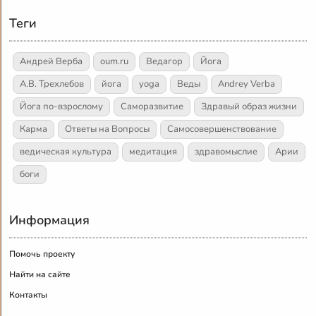
Теги
Андрей Верба
oum.ru
Ведагор
Йога
А.В. Трехлебов
йога
yoga
Веды
Andrey Verba
Йога по-взрослому
Саморазвитие
Здравый образ жизни
Карма
Ответы на Вопросы
Самосовершенствование
ведическая культура
медитация
здравомыслие
Арии
боги
Информация
Помочь проекту
Найти на сайте
Контакты