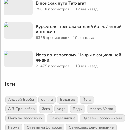
В поисках пути Татхагат
·
25018 просмотров
12 лет назад
Курсы для преподавателей йоги. Летний
интенсив
·
6325 просмотров
10 лет назад
Йога по-взрослому. Чакры в социальной
жизни.
·
21475 просмотров
13 лет назад
Теги
Андрей Верба
oum.ru
Ведагор
Йога
А.В. Трехлебов
йога
yoga
Веды
Andrey Verba
Йога по-взрослому
Саморазвитие
Здравый образ жизни
Карма
Ответы на Вопросы
Самосовершенствование