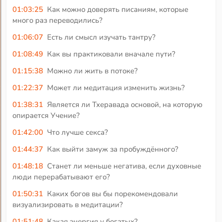
01:03:25
Как можно доверять писаниям, которые
много раз переводились?
01:06:07
Есть ли смысл изучать тантру?
01:08:49
Как вы практиковали вначале пути?
01:15:38
Можно ли жить в потоке?
01:22:37
Может ли медитация изменить жизнь?
01:38:31
Является ли Тхеравада основой, на которую
опирается Учение?
01:42:00
Что лучше секса?
01:44:37
Как выйти замуж за пробуждённого?
01:48:18
Станет ли меньше негатива, если духовные
люди перерабатывают его?
01:50:31
Каких богов вы бы порекомендовали
визуализировать в медитации?
01:51:48
Какая энергия у богатых?