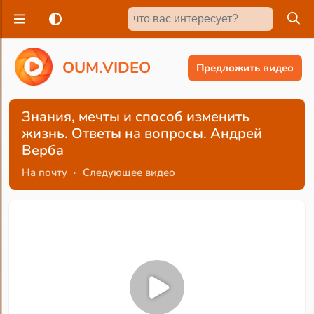
O
U
M
.
V
I
D
E
O
Предложить видео
Знания, мечты и способ изменить
жизнь. Ответы на вопросы. Андрей
Верба
На почту
·
Следующее видео