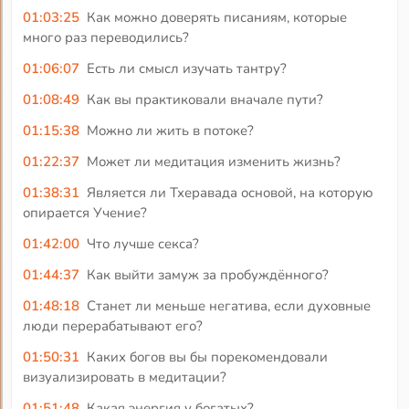
01:03:25
Как можно доверять писаниям, которые
много раз переводились?
01:06:07
Есть ли смысл изучать тантру?
01:08:49
Как вы практиковали вначале пути?
01:15:38
Можно ли жить в потоке?
01:22:37
Может ли медитация изменить жизнь?
01:38:31
Является ли Тхеравада основой, на которую
опирается Учение?
01:42:00
Что лучше секса?
01:44:37
Как выйти замуж за пробуждённого?
01:48:18
Станет ли меньше негатива, если духовные
люди перерабатывают его?
01:50:31
Каких богов вы бы порекомендовали
визуализировать в медитации?
01:51:48
Какая энергия у богатых?