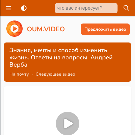
O
U
M
.
V
I
D
E
O
Предложить видео
Знания, мечты и способ изменить
жизнь. Ответы на вопросы. Андрей
Верба
На почту
·
Следующее видео