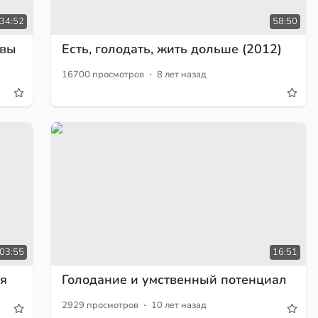
34:52
58:50
ывы
Есть, голодать, жить дольше (2012)
·
16700 просмотров
8 лет назад
03:55
16:51
ия
Голодание и умственный потенциал
·
2929 просмотров
10 лет назад