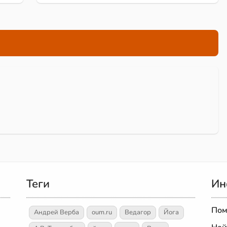
Теги
Ин
Пом
Андрей Верба
oum.ru
Ведагор
Йога