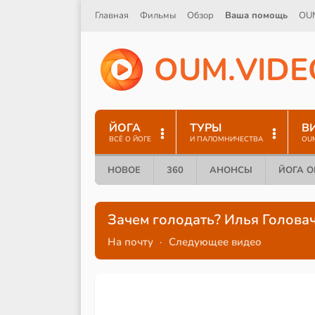
Главная
Фильмы
Обзор
Ваша помощь
OU
O
U
M
.
V
I
D
E
ЙОГА
ТУРЫ
В
ВСЁ О ЙОГЕ
И ПАЛОМНИЧЕСТВА
OU
НОВОЕ
360
АНОНСЫ
ЙОГА 
Зачем голодать? Илья Голова
На почту
·
Следующее видео