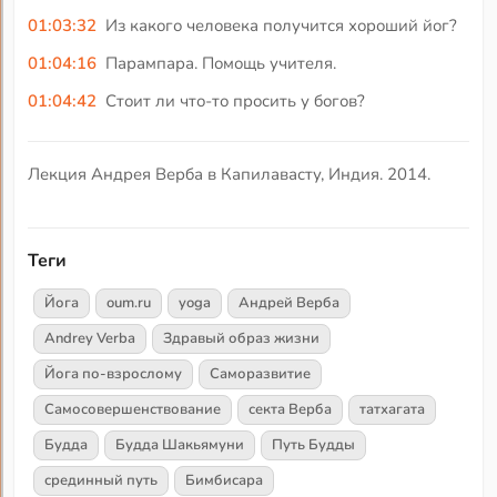
01:03:32
Из какого человека получится хороший йог?
01:04:16
Парампара. Помощь учителя.
01:04:42
Стоит ли что-то просить у богов?
Лекция Андрея Верба в Капилавасту, Индия. 2014.
Теги
Йога
oum.ru
yoga
Андрей Верба
Andrey Verba
Здравый образ жизни
Йога по-взрослому
Саморазвитие
Самосовершенствование
секта Верба
татхагата
Будда
Будда Шакьямуни
Путь Будды
срединный путь
Бимбисара