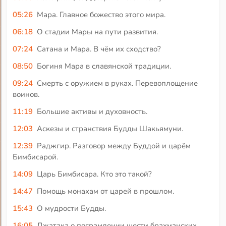
05:26
Мара. Главное божество этого мира.
06:18
О стадии Мары на пути развития.
07:24
Сатана и Мара. В чём их сходство?
08:50
Богиня Мара в славянской традиции.
09:24
Смерть с оружием в руках. Перевоплощение
воинов.
11:19
Большие активы и духовность.
12:03
Аскезы и странствия Будды Шакьямуни.
12:39
Раджгир. Разговор между Буддой и царём
Бимбисарой.
14:09
Царь Бимбисара. Кто это такой?
14:47
Помощь монахам от царей в прошлом.
15:43
О мудрости Будды.
16:05
Джатака о посрамлении шести брахманских