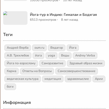
10050 просмотров
10 лет назад
Йога-тур в Индию: Гималаи и Бодхгая
·
6513 просмотров
8 лет назад
Теги
Андрей Верба
oum.ru
Ведагор
Йога
А.В. Трехлебов
йога
yoga
Веды
Andrey Verba
Йога по-взрослому
Саморазвитие
Здравый образ жизни
Карма
Ответы на Вопросы
Самосовершенствование
ведическая культура
медитация
здравомыслие
Арии
боги
Информация