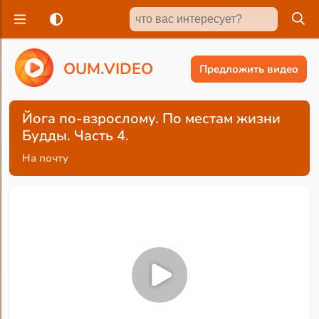
O
U
M
.
V
I
D
E
O
Предложить видео
Йога по-взрослому. По местам жизни
Будды. Часть 4.
На почту