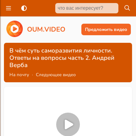
O
U
M
.
V
I
D
E
O
Предложить видео
В чём суть саморазвития личности.
Ответы на вопросы часть 2. Андрей
Верба
На почту
·
Следующее видео