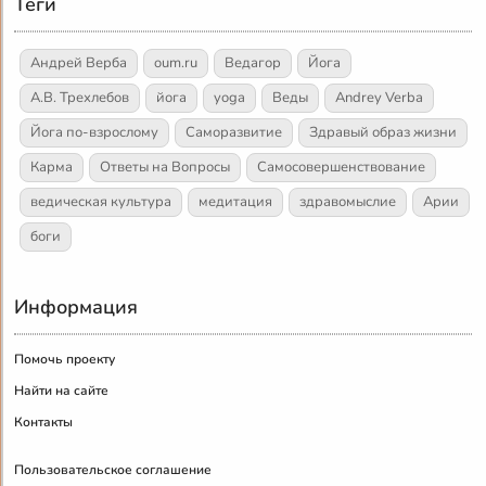
Теги
Андрей Верба
oum.ru
Ведагор
Йога
А.В. Трехлебов
йога
yoga
Веды
Andrey Verba
Йога по-взрослому
Саморазвитие
Здравый образ жизни
Карма
Ответы на Вопросы
Самосовершенствование
ведическая культура
медитация
здравомыслие
Арии
боги
Информация
Помочь проекту
Найти на сайте
Контакты
Пользовательское соглашение