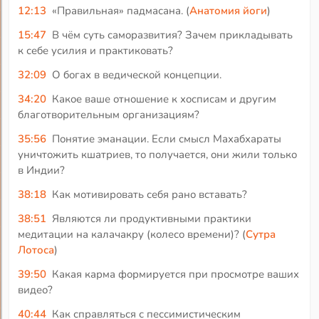
12:13
«Правильная» падмасана. (
Анатомия йоги
)
15:47
В чём суть саморазвития? Зачем прикладывать
к себе усилия и практиковать?
32:09
О богах в ведической концепции.
34:20
Какое ваше отношение к хосписам и другим
благотворительным организациям?
35:56
Понятие эманации. Если смысл Махабхараты
уничтожить кшатриев, то получается, они жили только
в Индии?
38:18
Как мотивировать себя рано вставать?
38:51
Являются ли продуктивными практики
медитации на калачакру (колесо времени)? (
Сутра
Лотоса
)
39:50
Какая карма формируется при просмотре ваших
видео?
40:44
Как справляться с пессимистическим