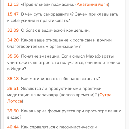
12:13
«Правильная» падмасана. (
Анатомия йоги
)
15:47
В чём суть саморазвития? Зачем прикладывать
к себе усилия и практиковать?
32:09
О богах в ведической концепции.
34:20
Какое ваше отношение к хосписам и другим
благотворительным организациям?
35:56
Понятие эманации. Если смысл Махабхараты
уничтожить кшатриев, то получается, они жили только
в Индии?
38:18
Как мотивировать себя рано вставать?
38:51
Являются ли продуктивными практики
медитации на калачакру (колесо времени)? (
Сутра
Лотоса
)
39:50
Какая карма формируется при просмотре ваших
видео?
40:44
Как справляться с пессимистическим