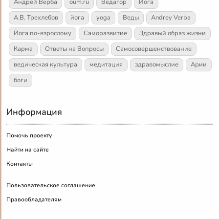
Андрей Верба
oum.ru
Ведагор
Йога
А.В. Трехлебов
йога
yoga
Веды
Andrey Verba
Йога по-взрослому
Саморазвитие
Здравый образ жизни
Карма
Ответы на Вопросы
Самосовершенствование
ведическая культура
медитация
здравомыслие
Арии
боги
Информация
Помочь проекту
Найти на сайте
Контакты
Пользовательское соглашение
Правообладателям