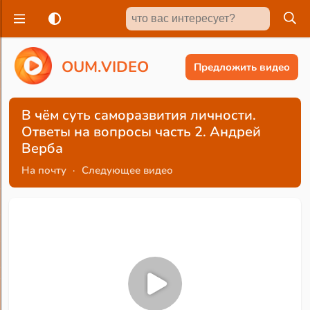
O
U
M
.
V
I
D
E
O
Предложить видео
В чём суть саморазвития личности.
Ответы на вопросы часть 2. Андрей
Верба
На почту
·
Следующее видео