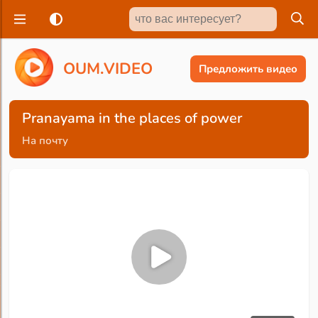
O
U
M
.
V
I
D
E
O
Предложить видео
Pranayama in the places of power
На почту