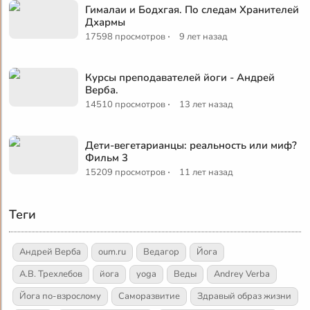
Гималаи и Бодхгая. По следам Хранителей
Дхармы
·
17598 просмотров
9 лет назад
Курсы преподавателей йоги - Андрей
Верба.
·
14510 просмотров
13 лет назад
Дети-вегетарианцы: реальность или миф?
Фильм 3
·
15209 просмотров
11 лет назад
Теги
Андрей Верба
oum.ru
Ведагор
Йога
А.В. Трехлебов
йога
yoga
Веды
Andrey Verba
Йога по-взрослому
Саморазвитие
Здравый образ жизни