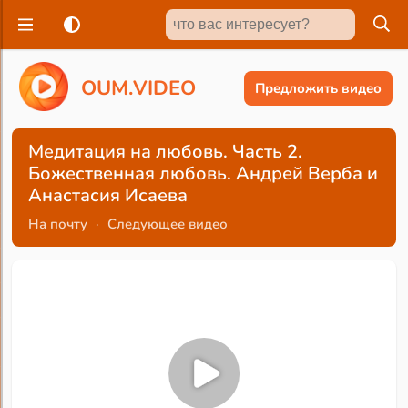
O
U
M
.
V
I
D
E
O
Предложить видео
Медитация на любовь. Часть 2.
Божественная любовь. Андрей Верба и
Анастасия Исаева
На почту
·
Следующее видео