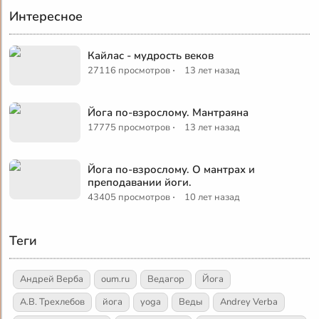
Интересное
Кайлас - мудрость веков
·
27116 просмотров
13 лет назад
Йога по-взрослому. Мантраяна
·
17775 просмотров
13 лет назад
Йога по-взрослому. О мантрах и
преподавании йоги.
·
43405 просмотров
10 лет назад
Теги
Андрей Верба
oum.ru
Ведагор
Йога
А.В. Трехлебов
йога
yoga
Веды
Andrey Verba