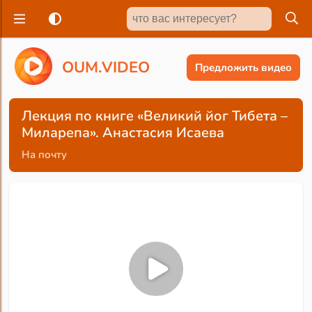
O
U
M
.
V
I
D
E
O
Предложить видео
Лекция по книге «Великий йог Тибета –
Миларепа». Анастасия Исаева
На почту