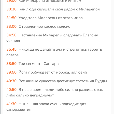
29:00
Как Миларепа относился к книгам
30:30
Как люди ощущали себя рядом с Миларепой
31:50
Уход тела Миларепы из этого мира
33:00
Отравленное кислое молоко
34:50
Наставление Миларепы следовать Благому
учению
35:45
Никогда не делайте зла и стремитесь творить
благое
38:50
Три сегмента Сансары
39:50
Йога пробуждает от морока, иллюзий
40:30
Все живые существа достигнут состояния Будды
40:50
В наше время люди либо сильно развиваются,
либо сильно деградируют
41:30
Нынешняя эпоха очень подходит для
саморазвития