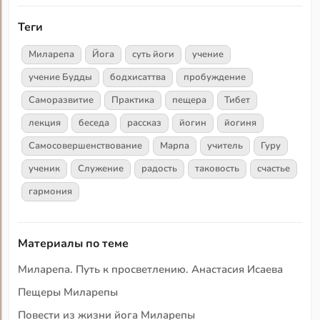
Теги
Миларепа
Йога
суть йоги
учение
учение Будды
бодхисаттва
пробуждение
Саморазвитие
Практика
пещера
Тибет
лекция
беседа
рассказ
йогин
йогиня
Самосовершенствование
Марпа
учитель
Гуру
ученик
Служение
радость
таковость
счастье
гармония
Материалы по теме
Миларепа. Путь к просветлению. Анастасия Исаева
Пещеры Миларепы
Повести из жизни йога Миларепы