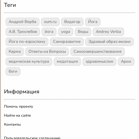
Теги
Андрей Верба
oum.ru
Ведагор
Йога
А.В. Трехлебов
йога
yoga
Веды
Andrey Verba
Йога по-взрослому
Саморазвитие
Здравый образ жизни
Карма
Ответы на Вопросы
Самосовершенствование
ведическая культура
медитация
здравомыслие
Арии
боги
Информация
Помочь проекту
Найти на сайте
Контакты
Пользовательское соглашение