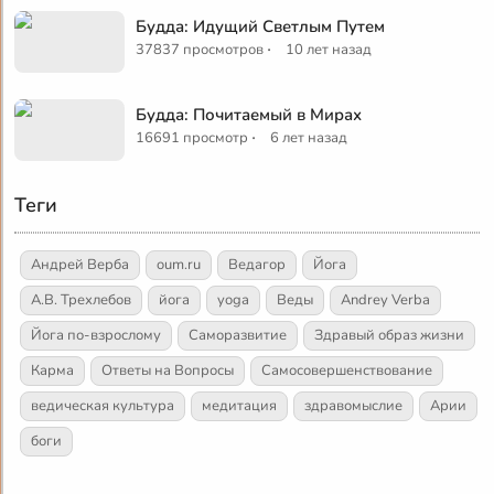
Будда: Идущий Светлым Путем
·
37837 просмотров
10 лет назад
Будда: Почитаемый в Мирах
·
16691 просмотр
6 лет назад
Теги
Андрей Верба
oum.ru
Ведагор
Йога
А.В. Трехлебов
йога
yoga
Веды
Andrey Verba
Йога по-взрослому
Саморазвитие
Здравый образ жизни
Карма
Ответы на Вопросы
Самосовершенствование
ведическая культура
медитация
здравомыслие
Арии
боги