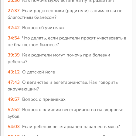
25:36
Как помочь мужу встать на путь развития?
27:37
Если родственники (родители) занимаются не
благостным бизнесом?
32:42
Вопрос об учителях
34:54
Что делать, если родители просят участвовать в
не благостном бизнесе?
39:39
Как родители могут помочь при болезни
ребенка?
43:12
О детской йоге
47:43
О веганстве и вегетарианстве. Как говорить
окружающим?
49:57
Вопрос о прививках
52:52
Вопрос о влиянии вегетарианства на здоровье
зубов
54:03
Если ребенок вегетарианец начал есть мясо?