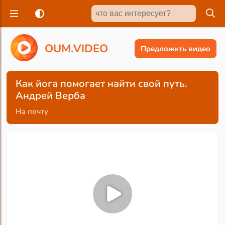
O
U
M
.
V
I
D
E
O
Предложить видео
Как йога помогает найти свой путь.
Андрей Верба
На почту