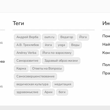
Теги
Ин
Пом
Андрей Верба
oum.ru
Ведагор
Йога
ад
Най
А.В. Трехлебов
йога
yoga
Веды
Кон
Andrey Verba
Йога по-взрослому
Саморазвитие
Здравый образ жизни
ова
Пол
Карма
Ответы на Вопросы
Пра
Самосовершенствование
ведическая культура
медитация
ад
здравомыслие
Арии
боги