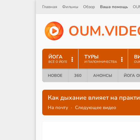
Главная
Фильмы
Обзор
Ваша помощь
OU
O
U
M
.
V
I
D
E
ЙОГА
ТУРЫ
В
ВСЁ О ЙОГЕ
И ПАЛОМНИЧЕСТВА
OU
НОВОЕ
360
АНОНСЫ
ЙОГА 
Как дыхание влияет на практ
На почту
·
Следующее видео