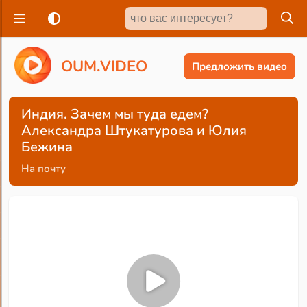
O
U
M
.
V
I
D
E
O
Предложить видео
Индия. Зачем мы туда едем?
Александра Штукатурова и Юлия
Бежина
На почту