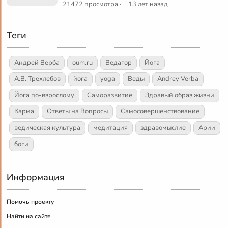
·
21472 просмотра
13 лет назад
Теги
Андрей Верба
oum.ru
Ведагор
Йога
А.В. Трехлебов
йога
yoga
Веды
Andrey Verba
Йога по-взрослому
Саморазвитие
Здравый образ жизни
Карма
Ответы на Вопросы
Самосовершенствование
ведическая культура
медитация
здравомыслие
Арии
боги
Информация
Помочь проекту
Найти на сайте