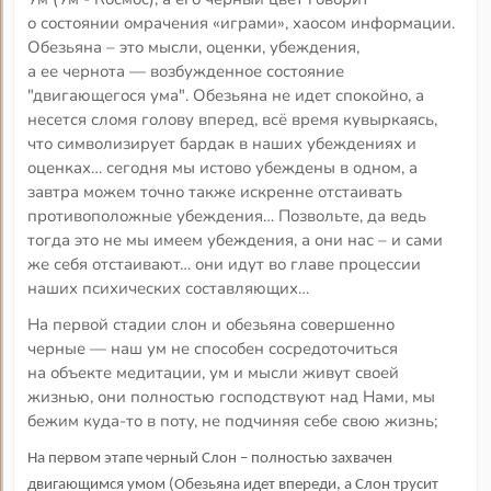
о состоянии омрачения «играми», хаосом информации.
Обезьяна – это мысли, оценки, убеждения,
а ее чернота — возбужденное состояние
"двигающегося ума". Обезьяна не идет спокойно, а
несется сломя голову вперед, всё время кувыркаясь,
что символизирует бардак в наших убеждениях и
оценках… сегодня мы истово убеждены в одном, а
завтра можем точно также искренне отстаивать
противоположные убеждения… Позвольте, да ведь
тогда это не мы имеем убеждения, а они нас – и сами
же себя отстаивают… они идут во главе процессии
наших психических составляющих…
На первой стадии слон и обезьяна совершенно
черные — наш ум не способен сосредоточиться
на объекте медитации, ум и мысли живут своей
жизнью, они полностью господствуют над Нами, мы
бежим куда-то в поту, не подчиняя себе свою жизнь;
На первом этапе черный Слон – полностью захвачен
двигающимся умом (Обезьяна идет впереди, а Слон трусит