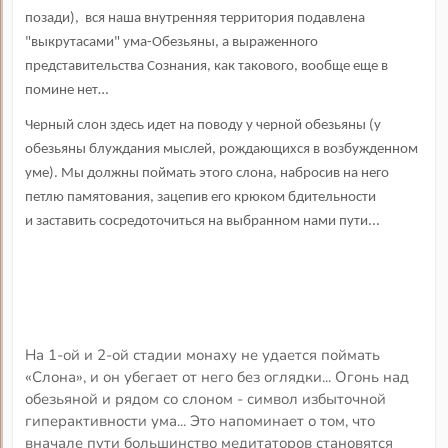
позади), вся наша внутренняя территория подавлена
"выкрутасами" ума-Обезьяны, а выраженного
представительства Сознания, как такового, вообще еще в
помине нет…
Черный слон здесь идет на поводу у черной обезьяны (у
обезьяны блуждания мыслей, рождающихся в возбужденном
уме). Мы должны поймать этого слона, набросив на него
петлю памятования, зацепив его крюком бдительности
и заставить сосредоточиться на выбранном нами пути...
На 1-ой и 2-ой стадии монаху не удается поймать
«Слона», и он убегает от него без оглядки... Огонь над
обезьяной и рядом со слоном - символ избыточной
гиперактивности ума... Это напоминает о том, что
вначале пути большинство медитаторов становятся