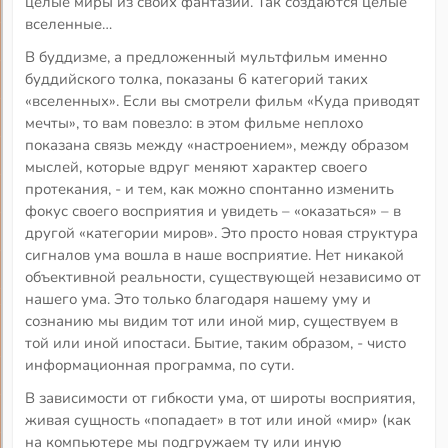
целые миры из своих фантазий. Так создаются целые
вселенные…
В буддизме, а предложенный мультфильм именно
буддийского толка, показаны 6 категорий таких
«вселенных». Если вы смотрели фильм «Куда приводят
мечты», то вам повезло: в этом фильме неплохо
показана связь между «настроением», между образом
мыслей, которые вдруг меняют характер своего
протекания, - и тем, как можно спонтанно изменить
фокус своего восприятия и увидеть – «оказаться» – в
другой «категории миров». Это просто новая структура
сигналов ума вошла в наше восприятие. Нет никакой
объективной реальности, существующей независимо от
нашего ума. Это только благодаря нашему уму и
сознанию мы видим тот или иной мир, существуем в
той или иной ипостаси. Бытие, таким образом, - чисто
информационная программа, по сути.
В зависимости от гибкости ума, от широты восприятия,
живая сущность «попадает» в тот или иной «мир» (как
на компьютере мы подгружаем ту или иную