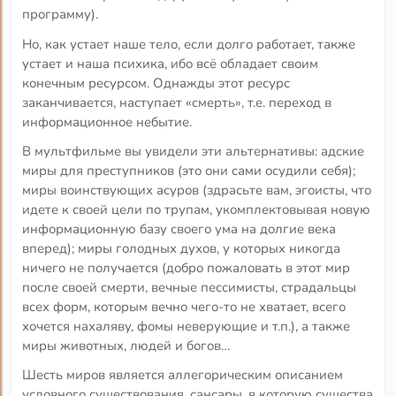
программу).
Но, как устает наше тело, если долго работает, также
устает и наша психика, ибо всё обладает своим
конечным ресурсом. Однажды этот ресурс
заканчивается, наступает «смерть», т.е. переход в
информационное небытие.
В мультфильме вы увидели эти альтернативы: адские
миры для преступников (это они сами осудили себя);
миры воинствующих асуров (здрасьте вам, эгоисты, что
идете к своей цели по трупам, укомплектовывая новую
информационную базу своего ума на долгие века
вперед); миры голодных духов, у которых никогда
ничего не получается (добро пожаловать в этот мир
после своей смерти, вечные пессимисты, страдальцы
всех форм, которым вечно чего-то не хватает, всего
хочется нахаляву, фомы неверующие и т.п.), а также
миры животных, людей и богов…
Шесть миров является аллегорическим описанием
условного существования, сансары, в которую существа