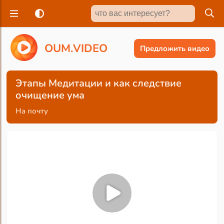
O
U
M
.
V
I
D
E
O
Предложить видео
Этапы Медитации и как следствие
очищение ума
На почту