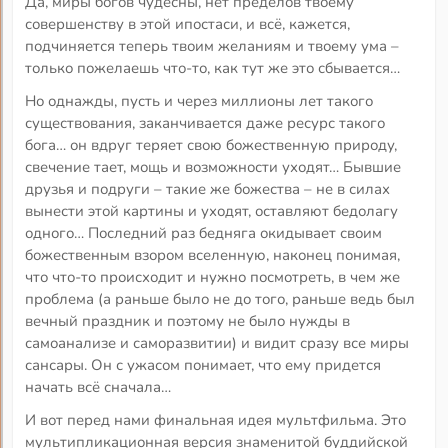
Да, миры богов чудесны, нет пределов твоему
совершенству в этой ипостаси, и всё, кажется,
подчиняется теперь твоим желаниям и твоему ума –
только пожелаешь что-то, как тут же это сбывается…
Но однажды, пусть и через миллионы лет такого
существования, заканчивается даже ресурс такого
бога… он вдруг теряет свою божественную природу,
свечение тает, мощь и возможности уходят… Бывшие
друзья и подруги – такие же божества – не в силах
вынести этой картины и уходят, оставляют бедолагу
одного… Последний раз бедняга окидывает своим
божественным взором вселенную, наконец понимая,
что что-то происходит и нужно посмотреть, в чем же
проблема (а раньше было не до того, раньше ведь был
вечный праздник и поэтому не было нужды в
самоанализе и саморазвитии) и видит сразу все миры
сансары. Он с ужасом понимает, что ему придется
начать всё сначала…
И вот перед нами финальная идея мультфильма. Это
мультипликационная версия знаменитой буддийской