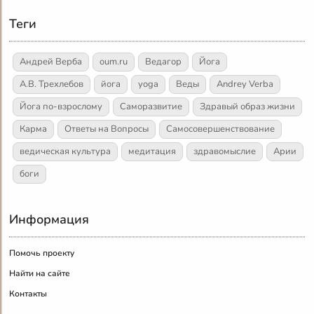
Теги
Андрей Верба
oum.ru
Ведагор
Йога
А.В. Трехлебов
йога
yoga
Веды
Andrey Verba
Йога по-взрослому
Саморазвитие
Здравый образ жизни
Карма
Ответы на Вопросы
Самосовершенствование
ведическая культура
медитация
здравомыслие
Арии
боги
Информация
Помочь проекту
Найти на сайте
Контакты