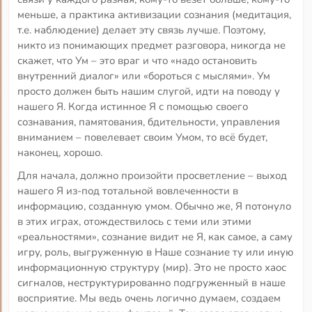
меньше, а практика активизации сознания (медитация,
т.е. наблюдение) делает эту связь лучше. Поэтому,
никто из понимающих предмет разговора, никогда не
скажет, что Ум – это враг и что «надо остановить
внутренний диалог» или «бороться с мыслями». Ум
просто должен быть нашим слугой, идти на поводу у
нашего Я. Когда истинное Я с помощью своего
сознавания, памятования, бдительности, управления
вниманием – повелевает своим Умом, то всё будет,
наконец, хорошо.
Для начала, должно произойти просветление – выход
нашего Я из-под тотальной вовлеченности в
информацию, созданную умом. Обычно же, Я потонуло
в этих играх, отождествилось с теми или этими
«реальностями», сознание видит не Я, как самое, а саму
игру, роль, выгруженную в Наше сознание ту или иную
информационную структуру (мир). Это не просто хаос
сигналов, неструктурированно подгруженный в наше
восприятие. Мы ведь очень логично думаем, создаем