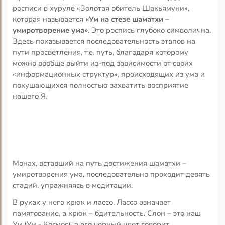
росписи в хуруле «Золотая обитель Шакьямуни»,
которая называется
«Ум на стезе шаматхи –
умиротворение ума»
. Это роспись глубоко символична.
Здесь показывается последовательность этапов на
пути просветления, т.е. путь, благодаря которому
можно вообще выйти из-под зависимости от своих
«информационных структур», происходящих из ума и
покушающихся полностью захватить восприятие
нашего Я.
Монах, вставший на путь достижения шаматхи –
умиротворения ума, последовательно проходит девять
стадий, упражняясь в медитации.
В руках у него крюк и лассо. Лассо означает
памятование, а крюк – бдительность. Слон – это наш
Ум (Ум - Космос), а его черный цвет говорит