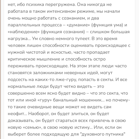
нет, ибо психика перегружена. Она никогда не
работала в таком интенсивном режиме, мы начали
очень мощно работать с сознанием, и два
параллельных процесса – «думание» (функция ума) и
«наблюдение» (функция сознания) – слишком большая
нагрузка… Ум словно немного тупеет. В это время
человек лишен способности оценивать происходящее с
нужной чистотой и ясностью, часто пропадает
критическое мышление и способность остро
переживать происходящее. На этом этапе люди часто
становятся заложниками неверных идей, могут
подсесть на каких-то лже-гуру, попасть в секты. И все
нормальные люди будут четко видеть – это
совершенно всем ясно будет видно – что это секта, что
тот или иной «гуру» банальный мошенник… но почему-
то такие очевидные вещи может не видеть сам
неофит… Наоборот, он будет злиться, он будет
доказывать, он будет стараться всех привлечь в свою
новую «семью», в свою новую истину… Или, если он
выберет более подходящую для "духовного путника"