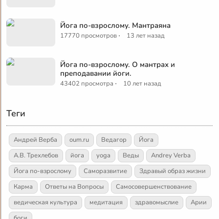
Йога по-взрослому. Мантраяна
·
17770 просмотров
13 лет назад
Йога по-взрослому. О мантрах и
преподавании йоги.
·
43402 просмотра
10 лет назад
Теги
Андрей Верба
oum.ru
Ведагор
Йога
А.В. Трехлебов
йога
yoga
Веды
Andrey Verba
Йога по-взрослому
Саморазвитие
Здравый образ жизни
Карма
Ответы на Вопросы
Самосовершенствование
ведическая культура
медитация
здравомыслие
Арии
боги