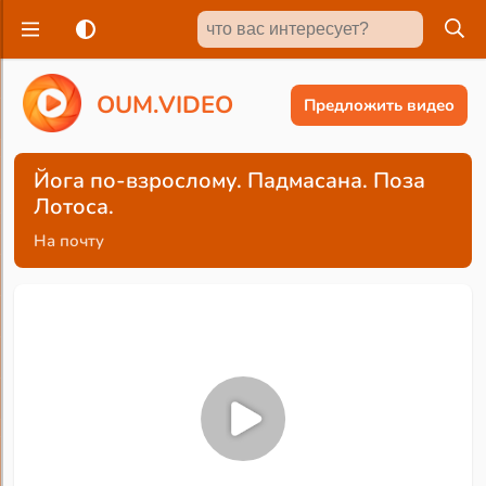
O
U
M
.
V
I
D
E
O
Предложить видео
Йога по-взрослому. Падмасана. Поза
Лотоса.
На почту