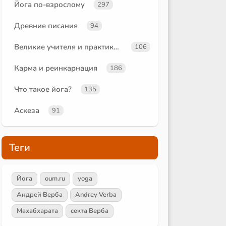
Йога по-взрослому
297
Древние писания
94
Великие учителя и практики йоги
106
Карма и реинкарнация
186
Что такое йога?
135
Аскеза
91
Теги
Йога
oum.ru
yoga
Андрей Верба
Andrey Verba
Махабхарата
секта Верба