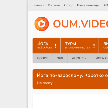
Главная
Фильмы
Обзор
Ваша помощь
OU
O
U
M
.
V
I
D
E
ЙОГА
ТУРЫ
В
ВСЁ О ЙОГЕ
И ПАЛОМНИЧЕСТВА
OU
НОВОЕ
360
АНОНСЫ
ЙОГА 
Йога по-взрослому. Коротко о
На почту