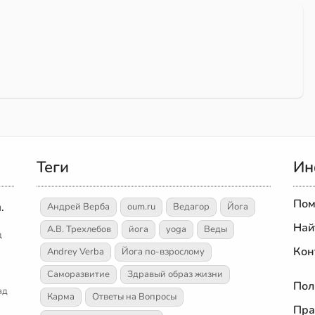
Теги
Ин
Пом
.
Андрей Верба
oum.ru
Ведагор
Йога
Най
А.В. Трехлебов
йога
yoga
Веды
д
Кон
Andrey Verba
Йога по-взрослому
Саморазвитие
Здравый образ жизни
Пол
ад
Карма
Ответы на Вопросы
Пра